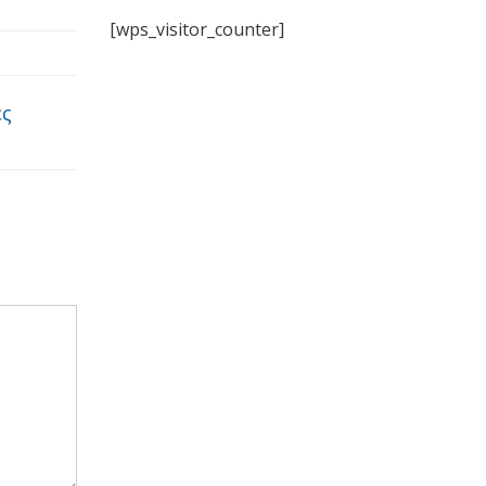
[wps_visitor_counter]
ες