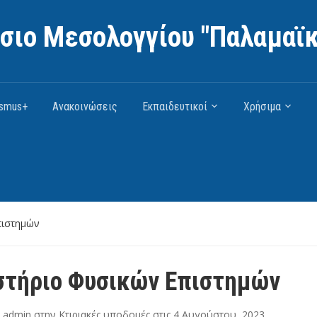
άσιο Μεσολογγίου "Παλαμαϊκ
asmus+
Ανακοινώσεις
Εκπαιδευτικοί
Χρήσιμα
πιστημών
στήριο Φυσικών Επιστημών
ν
admin
στην
Κτιριακές υποδομές
στις
4 Αυγούστου, 2023
.