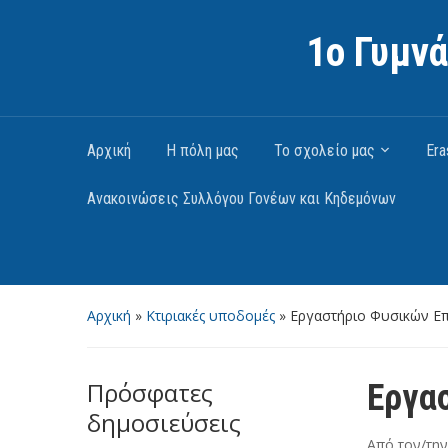
1ο Γυμν
Αρχική
Η πόλη μας
Το σχολείο μας
Er
Ανακοινώσεις Συλλόγου Γονέων και Κηδεμόνων
Αρχική
»
Κτιριακές υποδομές
»
Εργαστήριο Φυσικών Ε
Πρόσφατες
Εργα
δημοσιεύσεις
Από τον/τη