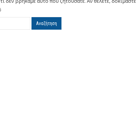
τι δεν βρήκαμε αυτό που ζητούσατε. Αν θέλετε, δοκιμάστε
.
η
Αναζήτηση