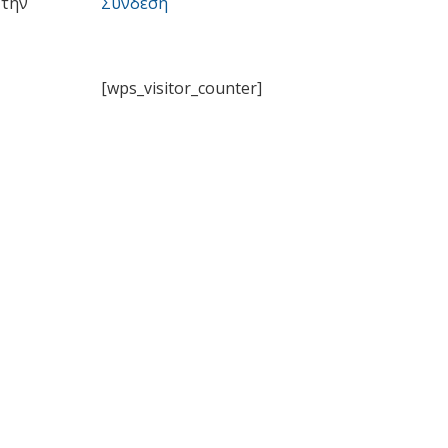
 την
Σύνδεση
[wps_visitor_counter]